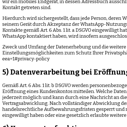
wir ein mobiles Endgerät, in dessen Adressbuch aussch
Kontakt getreten sind.
Hierdurch wird sichergestellt, dass jede Person, deren
seinem Gerät durch Akzeptanz der WhatsApp-Nutzungs
Kontakte gemäß Art. 6 Abs. 1 lit. a DSGVO eingewilligt 
WhatsApp kontaktiert haben, wird insofern ausgeschlos
Zweck und Umfang der Datenerhebung und die weitere 
Einstellungsmöglichkeiten zum Schutz Ihrer Privatsph
eea=1#privacy-policy
5) Datenverarbeitung bei Eröffnu
Gemäß Art. 6 Abs. 1 lit. b DSGVO werden personenbezoge
Eröffnung eines Kundenkontos mitteilen. Welche Daten 
jederzeit möglich und kann durch eine Nachricht an die
Vertragsabwicklung. Nach vollständiger Abwicklung de
handelsrechtliche Aufbewahrungsfristen gesperrt und na
eingewilligt haben oder eine gesetzlich erlaubte weite