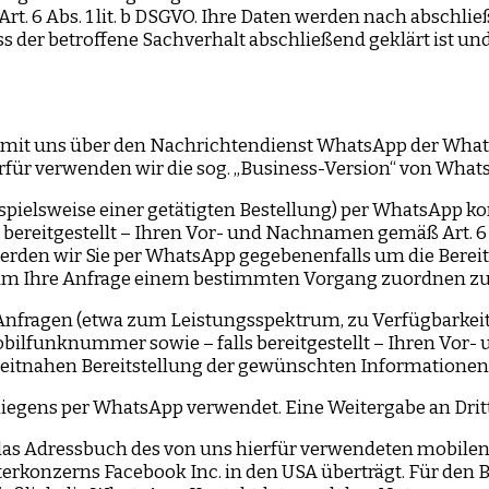
rt. 6 Abs. 1 lit. b DSGVO. Ihre Daten werden nach abschlie
s der betroffene Sachverhalt abschließend geklärt ist u
, mit uns über den Nachrichtendienst WhatsApp der Whats
ierfür verwenden wir die sog. „Business-Version“ von What
eispielsweise einer getätigten Bestellung) per WhatsApp 
ereitgestellt – Ihren Vor- und Nachnamen gemäß Art. 6 A
werden wir Sie per WhatsApp gegebenenfalls um die Berei
 um Ihre Anfrage einem bestimmten Vorgang zuordnen z
nfragen (etwa zum Leistungsspektrum, zu Verfügbarkeite
lfunknummer sowie – falls bereitgestellt – Ihren Vor- u
 zeitnahen Bereitstellung der gewünschten Informationen
egens per WhatsApp verwendet. Eine Weitergabe an Dritte 
f das Adressbuch des von uns hierfür verwendeten mobile
rkonzerns Facebook Inc. in den USA überträgt. Für de