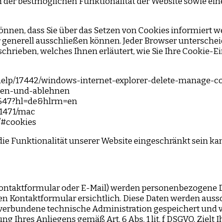
 der bestmöglichen Funktionalität der Website sowie ei
en können, dass Sie über das Setzen von Cookies informie
enerell ausschließen können. Jeder Browser unterscheidet
schrieben, welches Ihnen erläutert, wie Sie Ihre Cookie-E
e/help/17442/windows-internet-explorer-delete-manage-c
auben-und-ablehnen
5647?hl=de&hlrm=en
i11471/mac
s/#cookies
die Funktionalität unserer Website eingeschränkt sein ka
ontaktformular oder E-Mail) werden personenbezogene D
en Kontaktformular ersichtlich. Diese Daten werden aus
verbundene technische Administration gespeichert und v
ng Ihres Anliegens gemäß Art. 6 Abs. 1 lit. f DSGVO. Zielt