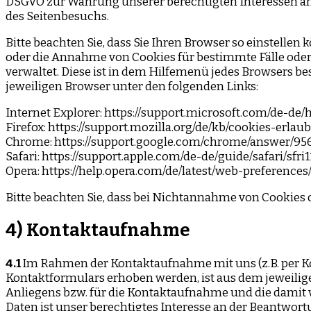
DSGVO zur Wahrung unserer berechtigten Interessen an
des Seitenbesuchs.
Bitte beachten Sie, dass Sie Ihren Browser so einstell
oder die Annahme von Cookies für bestimmte Fälle oder g
verwaltet. Diese ist in dem Hilfemenü jedes Browsers be
jeweiligen Browser unter den folgenden Links:
Internet Explorer: https://support.microsoft.com/de-d
Firefox: https://support.mozilla.org/de/kb/cookies-erl
Chrome: https://support.google.com/chrome/answer/9
Safari: https://support.apple.com/de-de/guide/safari/sfr
Opera: https://help.opera.com/de/latest/web-preference
Bitte beachten Sie, dass bei Nichtannahme von Cookies 
4) Kontaktaufnahme
4.1
Im Rahmen der Kontaktaufnahme mit uns (z.B. per K
Kontaktformulars erhoben werden, ist aus dem jeweilig
Anliegens bzw. für die Kontaktaufnahme und die damit 
Daten ist unser berechtigtes Interesse an der Beantwortu