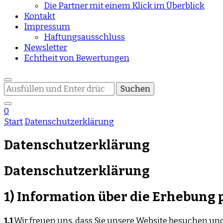
Die Partner mit einem Klick im Überblick
Kontakt
Impressum
Haftungsausschluss
Newsletter
Echtheit von Bewertungen
Suchst
du
nach
0
etwas?
Start
Datenschutzerklärung
Datenschutzerklärung
Datenschutzerklärung
1) Information über die Erhebun
1.1
Wir freuen uns, dass Sie unsere Website besuchen un