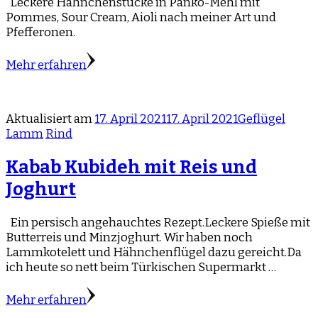
Leckere Hähnchenstücke in Panko-Mehl mit
Pommes, Sour Cream, Aioli nach meiner Art und
Pfefferonen.
Mehr erfahren
Aktualisiert am
17. April 2021
17. April 2021
Geflügel
Lamm
Rind
Kabab Kubideh mit Reis und
Joghurt
Ein persisch angehauchtes Rezept.Leckere Spieße mit
Butterreis und Minzjoghurt. Wir haben noch
Lammkotelett und Hähnchenflügel dazu gereicht.Da
ich heute so nett beim Türkischen Supermarkt …
Mehr erfahren