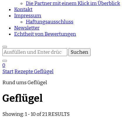
Die Partner mit einem Klick im Überblick
Kontakt
Impressum
Haftungsausschluss
Newsletter
Echtheit von Bewertungen
Suchst
du
nach
0
etwas?
Start
Rezepte
Geflügel
Rund ums Geflügel
Geflügel
Showing: 1 - 10 of 21 RESULTS