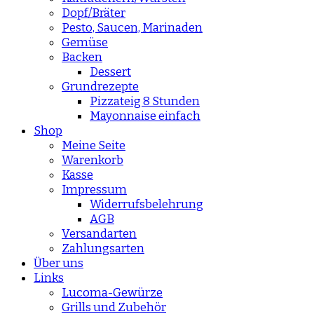
Dopf/Bräter
Pesto, Saucen, Marinaden
Gemüse
Backen
Dessert
Grundrezepte
Pizzateig 8 Stunden
Mayonnaise einfach
Shop
Meine Seite
Warenkorb
Kasse
Impressum
Widerrufsbelehrung
AGB
Versandarten
Zahlungsarten
Über uns
Links
Lucoma-Gewürze
Grills und Zubehör