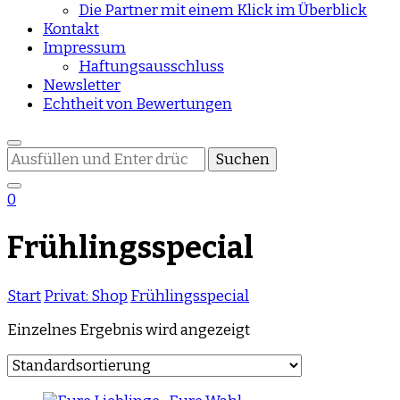
Die Partner mit einem Klick im Überblick
Kontakt
Impressum
Haftungsausschluss
Newsletter
Echtheit von Bewertungen
Suchst
du
nach
0
etwas?
Frühlingsspecial
Start
Privat: Shop
Frühlingsspecial
Einzelnes Ergebnis wird angezeigt