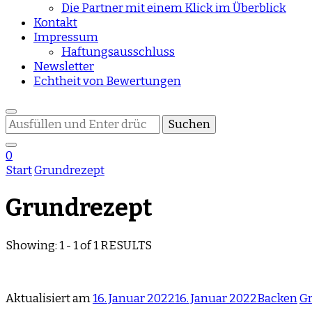
Die Partner mit einem Klick im Überblick
Kontakt
Impressum
Haftungsausschluss
Newsletter
Echtheit von Bewertungen
Suchst
du
nach
0
etwas?
Start
Grundrezept
Grundrezept
Showing: 1 - 1 of 1 RESULTS
Aktualisiert am
16. Januar 2022
16. Januar 2022
Backen
G