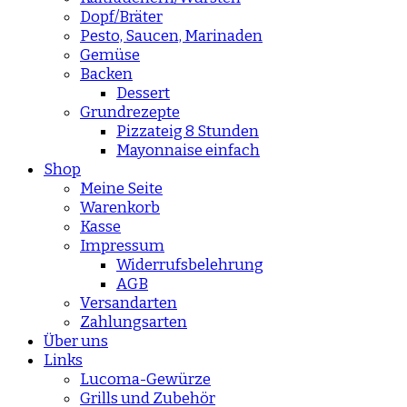
Dopf/Bräter
Pesto, Saucen, Marinaden
Gemüse
Backen
Dessert
Grundrezepte
Pizzateig 8 Stunden
Mayonnaise einfach
Shop
Meine Seite
Warenkorb
Kasse
Impressum
Widerrufsbelehrung
AGB
Versandarten
Zahlungsarten
Über uns
Links
Lucoma-Gewürze
Grills und Zubehör