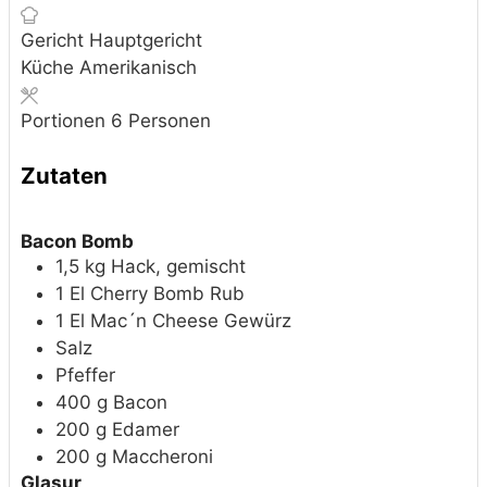
Gericht
Hauptgericht
Küche
Amerikanisch
Portionen
6
Personen
Zutaten
Bacon Bomb
1,5
kg
Hack, gemischt
1
El
Cherry Bomb Rub
1
El
Mac´n Cheese Gewürz
Salz
Pfeffer
400
g
Bacon
200
g
Edamer
200
g
Maccheroni
Glasur