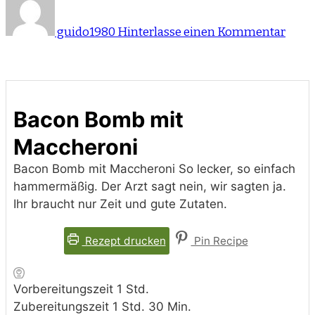
Baco
Bom
guido1980
Hinterlasse einen Kommentar
mit
Macc
Bacon Bomb mit
Maccheroni
Bacon Bomb mit Maccheroni So lecker, so einfach
hammermäßig. Der Arzt sagt nein, wir sagten ja.
Ihr braucht nur Zeit und gute Zutaten.
Rezept drucken
Pin Recipe
Stunde
Vorbereitungszeit
1
Std.
Stunde
Minuten
Zubereitungszeit
1
Std.
30
Min.