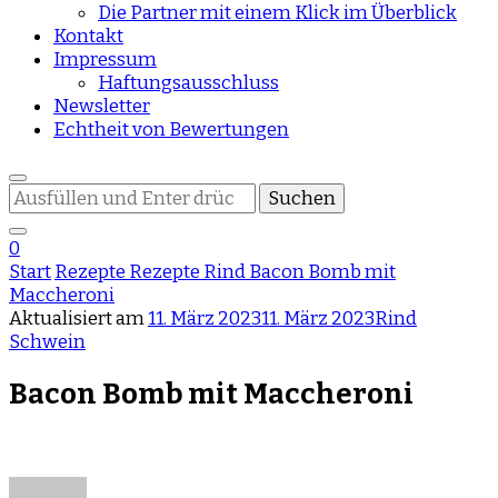
Die Partner mit einem Klick im Überblick
Kontakt
Impressum
Haftungsausschluss
Newsletter
Echtheit von Bewertungen
Suchst
du
nach
0
etwas?
Start
Rezepte
Rezepte
Rind
Bacon Bomb mit
Maccheroni
Aktualisiert am
11. März 2023
11. März 2023
Rind
Schwein
Bacon Bomb mit Maccheroni
zu