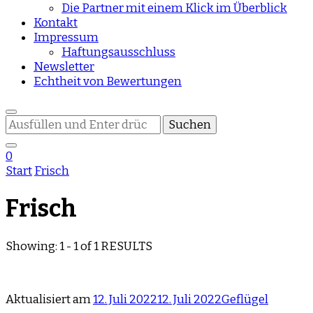
Die Partner mit einem Klick im Überblick
Kontakt
Impressum
Haftungsausschluss
Newsletter
Echtheit von Bewertungen
Suchst
du
nach
0
etwas?
Start
Frisch
Frisch
Showing: 1 - 1 of 1 RESULTS
Aktualisiert am
12. Juli 2022
12. Juli 2022
Geflügel