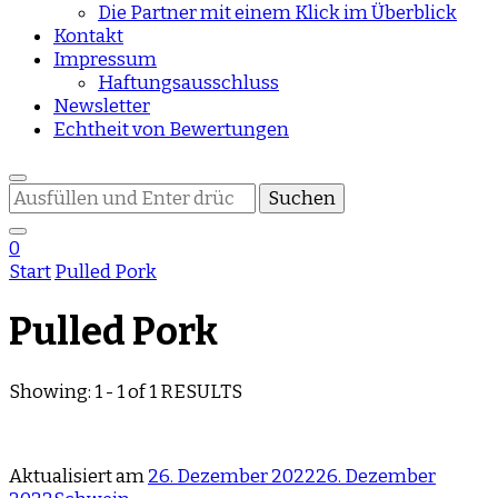
Die Partner mit einem Klick im Überblick
Kontakt
Impressum
Haftungsausschluss
Newsletter
Echtheit von Bewertungen
Suchst
du
nach
0
etwas?
Start
Pulled Pork
Pulled Pork
Showing: 1 - 1 of 1 RESULTS
Aktualisiert am
26. Dezember 2022
26. Dezember