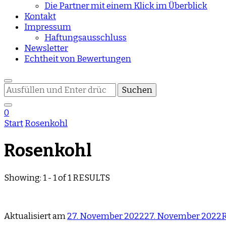
Die Partner mit einem Klick im Überblick
Kontakt
Impressum
Haftungsausschluss
Newsletter
Echtheit von Bewertungen
Suchst
du
nach
0
etwas?
Start
Rosenkohl
Rosenkohl
Showing: 1 - 1 of 1 RESULTS
Aktualisiert am
27. November 2022
27. November 2022