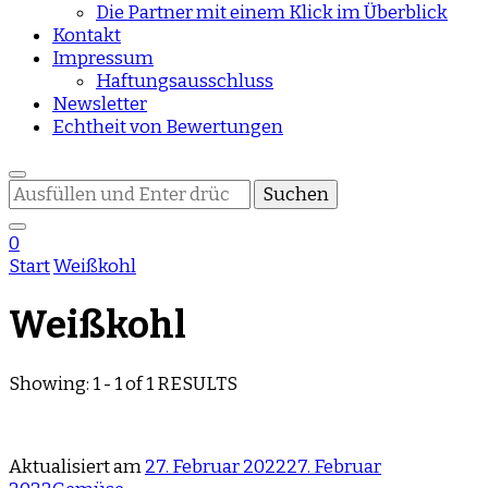
Die Partner mit einem Klick im Überblick
Kontakt
Impressum
Haftungsausschluss
Newsletter
Echtheit von Bewertungen
Suchst
du
nach
0
etwas?
Start
Weißkohl
Weißkohl
Showing: 1 - 1 of 1 RESULTS
Aktualisiert am
27. Februar 2022
27. Februar