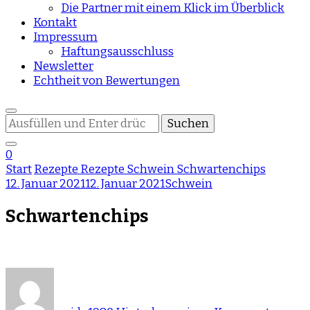
Die Partner mit einem Klick im Überblick
Kontakt
Impressum
Haftungsausschluss
Newsletter
Echtheit von Bewertungen
Suchst
du
nach
0
etwas?
Start
Rezepte
Rezepte
Schwein
Schwartenchips
12. Januar 2021
12. Januar 2021
Schwein
Schwartenchips
zu
Schw