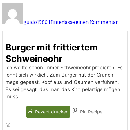
zu
Burg
mit
guido1980
Hinterlasse einen Kommentar
fritt
Schw
Burger mit frittiertem
Schweineohr
Ich wollte schon immer Schweineohr probieren. Es
lohnt sich wirklich. Zum Burger hat der Crunch
mega gepasst. Kopf aus und Gaumen verführen.
Es sei gesagt, das man das Knorpelartige mögen
muss.
Rezept drucken
Pin Recipe