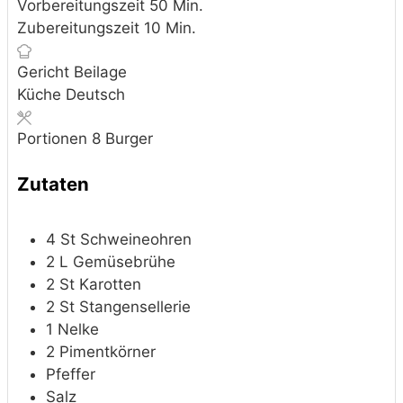
Minuten
Vorbereitungszeit
50
Min.
Minuten
Zubereitungszeit
10
Min.
Gericht
Beilage
Küche
Deutsch
Portionen
8
Burger
Zutaten
4
St
Schweineohren
2
L
Gemüsebrühe
2
St
Karotten
2
St
Stangensellerie
1
Nelke
2
Pimentkörner
Pfeffer
Salz