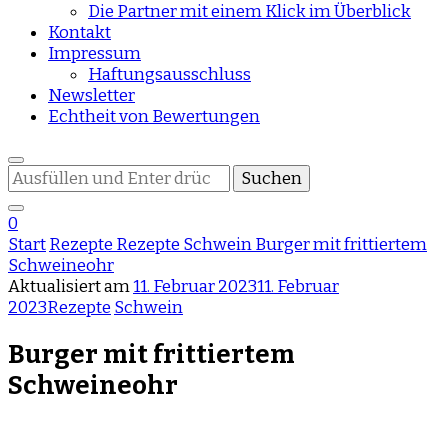
Die Partner mit einem Klick im Überblick
Kontakt
Impressum
Haftungsausschluss
Newsletter
Echtheit von Bewertungen
Suchst
du
nach
0
etwas?
Start
Rezepte
Rezepte
Schwein
Burger mit frittiertem
Schweineohr
Aktualisiert am
11. Februar 2023
11. Februar
2023
Rezepte
Schwein
Burger mit frittiertem
Schweineohr