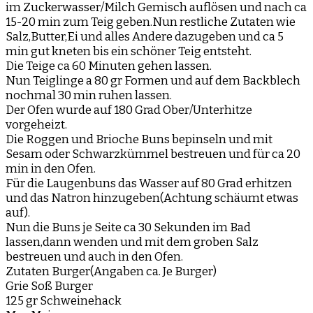
im Zuckerwasser/Milch Gemisch auflösen und nach ca
15-20 min zum Teig geben.Nun restliche Zutaten wie
Salz,Butter,Ei und alles Andere dazugeben und ca 5
min gut kneten bis ein schöner Teig entsteht.
Die Teige ca 60 Minuten gehen lassen.
Nun Teiglinge a 80 gr Formen und auf dem Backblech
nochmal 30 min ruhen lassen.
Der Ofen wurde auf 180 Grad Ober/Unterhitze
vorgeheizt.
Die Roggen und Brioche Buns bepinseln und mit
Sesam oder Schwarzkümmel bestreuen und für ca 20
min in den Ofen.
Für die Laugenbuns das Wasser auf 80 Grad erhitzen
und das Natron hinzugeben(Achtung schäumt etwas
auf).
Nun die Buns je Seite ca 30 Sekunden im Bad
lassen,dann wenden und mit dem groben Salz
bestreuen und auch in den Ofen.
Zutaten Burger(Angaben ca. Je Burger)
Grie Soß Burger
125 gr Schweinehack