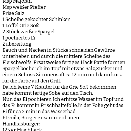
Msp Majoran
Msp weißer Pfeffer
Prise Salz
1 Scheibe gekochter Schinken
1 Löffel Grie Soß
2 Stück weißer Spargel
1 pochiertes Ei
Zubereitung:
Bauch und Nacken in Stücke schneiden,Gewürze
unterheben und durch die mittlere Scheibe des
Fleischwolfs. Ersatzweise fertiges Hack.Pattie formen
Spargel koche ich im Topf mit etwas Salz,Zucker und
einem Schuss Zitronensaft ca 12 min und dann kurz
für die Farbe auf den Grill.
Da ich keine 7 Kräuter für die Grie Soß bekommen
habe,kommt fertige Soße auf den Tisch.
Nun das Ei pochieren.Ich erhitze Wasser im Topf und
das Ei kommt in Frischhaltefolie.In der Folie geht das
Ei für ca 2 min in das Wasserbad.
Et voila, Burger zusammenbauen .
Handkäsburger:
125 gr Mischhack