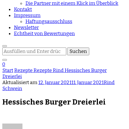
Die Partner mit einem Klick im Überblick
Kontakt
Impressum
Haftungsausschluss
Newsletter
Echtheit von Bewertungen
Suchst
du
nach
0
etwas?
Start
Rezepte
Rezepte
Rind
Hessisches Burger
Dreierlei
Aktualisiert am
12. Januar 2021
11. Januar 2021
Rind
Schwein
Hessisches Burger Dreierlei
zu