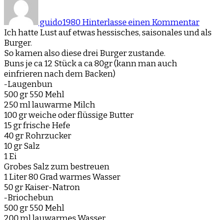
Hess
Burg
guido1980
Hinterlasse einen Kommentar
Dreie
Ich hatte Lust auf etwas hessisches, saisonales und als
Burger.
So kamen also diese drei Burger zustande.
Buns je ca 12 Stück a ca 80gr (kann man auch
einfrieren nach dem Backen)
-Laugenbun
500 gr 550 Mehl
250 ml lauwarme Milch
100 gr weiche oder flüssige Butter
15 gr frische Hefe
40 gr Rohrzucker
10 gr Salz
1 Ei
Grobes Salz zum bestreuen
1 Liter 80 Grad warmes Wasser
50 gr Kaiser-Natron
-Briochebun
500 gr 550 Mehl
200 ml lauwarmes Wasser