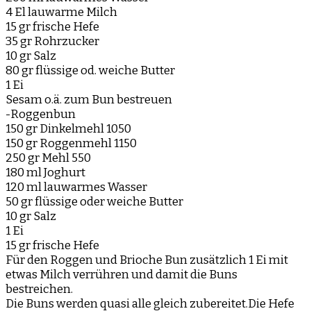
4 El lauwarme Milch
15 gr frische Hefe
35 gr Rohrzucker
10 gr Salz
80 gr flüssige od. weiche Butter
1 Ei
Sesam o.ä. zum Bun bestreuen
-Roggenbun
150 gr Dinkelmehl 1050
150 gr Roggenmehl 1150
250 gr Mehl 550
180 ml Joghurt
120 ml lauwarmes Wasser
50 gr flüssige oder weiche Butter
10 gr Salz
1 Ei
15 gr frische Hefe
Für den Roggen und Brioche Bun zusätzlich 1 Ei mit
etwas Milch verrühren und damit die Buns
bestreichen.
Die Buns werden quasi alle gleich zubereitet.Die Hefe