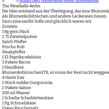
guido1980
Hinterlasse einen Kommentar
The Meatballs 4erlei.
Die Idee entstand aus der Überlegung, das eine Blumenk
Als Blumenkohlröschen und andere Leckereien hinein.
Dazu eine sanfte Soße und glücklich waren wir.
Zutaten:
1 kg gem.Hack
2 Tl Zwiebelpulver
Salz& Pfeffer
Pincho Rub
Steakpfeffer
1 El Paprika edelsüss
3 Pakete Bacon
1 Handkäse
Blumenkohlröschen(TK, so muss der Rest nicht wegge
4 Harte Eier
1 Stück milder Gorgonzola
2 Pakete Sahne
200 ml Wasser
1 Scheibe Scheiblettenkäse
1 Pg Schmelzkäse
Etwas Räuchersalz