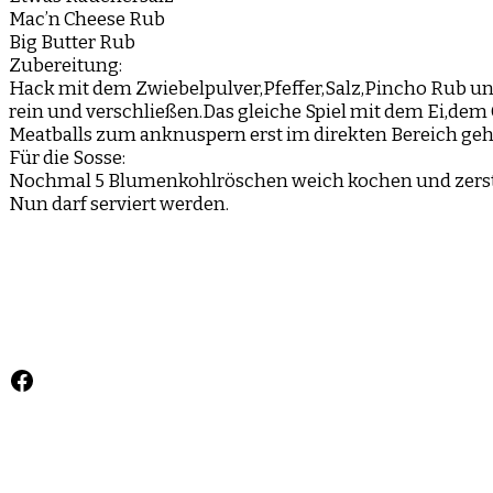
Mac’n Cheese Rub
Big Butter Rub
Zubereitung:
Hack mit dem Zwiebelpulver,Pfeffer,Salz,Pincho Rub u
rein und verschließen.Das gleiche Spiel mit dem Ei,de
Meatballs zum anknuspern erst im direkten Bereich geh
Für die Sosse:
Nochmal 5 Blumenkohlröschen weich kochen und zersta
Nun darf serviert werden.
Facebook