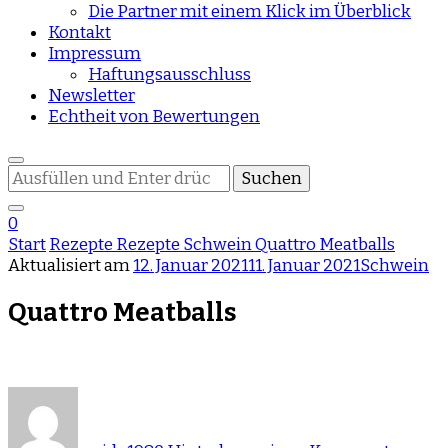
Die Partner mit einem Klick im Überblick
Kontakt
Impressum
Haftungsausschluss
Newsletter
Echtheit von Bewertungen
Suchst
du
nach
0
etwas?
Start
Rezepte
Rezepte
Schwein
Quattro Meatballs
Aktualisiert am
12. Januar 2021
11. Januar 2021
Schwein
Quattro Meatballs
zu
Quat
Meatb