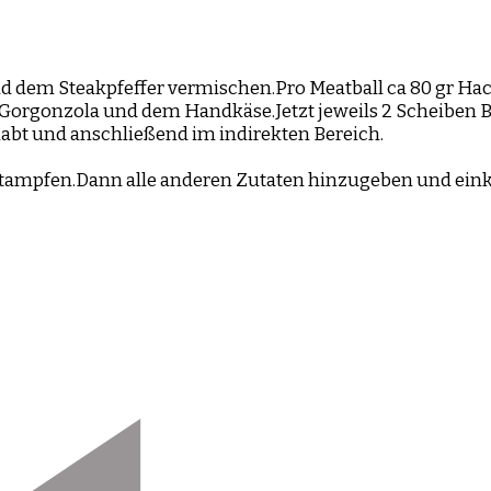
nd dem Steakpfeffer vermischen.Pro Meatball ca 80 gr H
m Gorgonzola und dem Handkäse.Jetzt jeweils 2 Scheiben 
abt und anschließend im indirekten Bereich.
mpfen.Dann alle anderen Zutaten hinzugeben und einkö