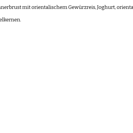
nerbrust mit orientalischem Gewürzreis, Joghurt, orienta
rzreis
elkernen.