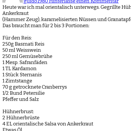
guido1980
Hinterlasse einen Kommentar
mit
Heute war ich mal orientalisch unterwegs. Gegrillte Hüh
Gewü
Ankerkraut
(Hammer Zeug), karamelisierten Nüssen und Granatapf
Das braucht man für 2 bis 3 Portionen:
Für den Reis:
250g Basmati Reis
50 ml Weisswein
250 ml Gemüsebrühe
1 Mesp. Safranfäden
1 TL Kardamon
1 Stück Sternanis
1 Zimtstange
70 g getrocknete Cranberrys
1/2 Bund Petersilie
Pfeffer und Salz
Hühnerbrust:
2 Hühnerbrüste
4 EL orientalische Salsa von Ankerkraut
Etwas Öl