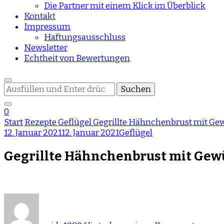
Die Partner mit einem Klick im Überblick
Kontakt
Impressum
Haftungsausschluss
Newsletter
Echtheit von Bewertungen
Suchst
du
nach
0
etwas?
Start
Rezepte
Geflügel
Gegrillte Hähnchenbrust mit Ge
12. Januar 2021
12. Januar 2021
Geflügel
Gegrillte Hähnchenbrust mit Gew
zu
Gegri
Hähn