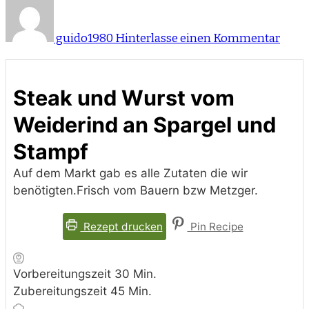
zu
Stea
und
guido1980
Hinterlasse einen Kommentar
Wurs
vom
Weid
an
Steak und Wurst vom
Sparg
und
Weiderind an Spargel und
Stam
Stampf
Auf dem Markt gab es alle Zutaten die wir
benötigten.Frisch vom Bauern bzw Metzger.
Rezept drucken
Pin Recipe
Minuten
Vorbereitungszeit
30
Min.
Minuten
Zubereitungszeit
45
Min.