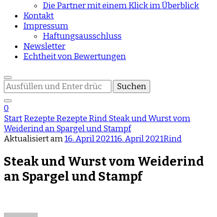
Die Partner mit einem Klick im Überblick
Kontakt
Impressum
Haftungsausschluss
Newsletter
Echtheit von Bewertungen
Suchst
du
nach
0
etwas?
Start
Rezepte
Rezepte
Rind
Steak und Wurst vom
Weiderind an Spargel und Stampf
Aktualisiert am
16. April 2021
16. April 2021
Rind
Steak und Wurst vom Weiderind
an Spargel und Stampf