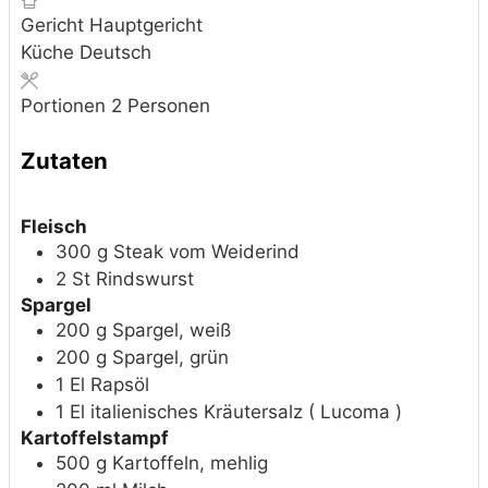
Gericht
Hauptgericht
Küche
Deutsch
Portionen
2
Personen
Zutaten
Fleisch
300
g
Steak vom Weiderind
2
St
Rindswurst
Spargel
200
g
Spargel, weiß
200
g
Spargel, grün
1
El
Rapsöl
1
El
italienisches Kräutersalz ( Lucoma )
Kartoffelstampf
500
g
Kartoffeln, mehlig